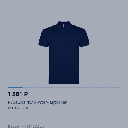
1 581 ₽
Рубашка поло «Star» мужская
арт. 663855S
В наличии 114232 шт.