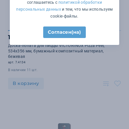
соглашаетесь с
политикой обработки
персональных данных
и тем, что мы используем
cookie-файлы.
Согласен(на)
10 461 ₽
Доска-лопата для пиццы VICTORINOX Pizza Peel,
534x356 мм, бумажный композитный материал,
бежевая
арт. 7.4134
В наличии 11 шт.
В корзину