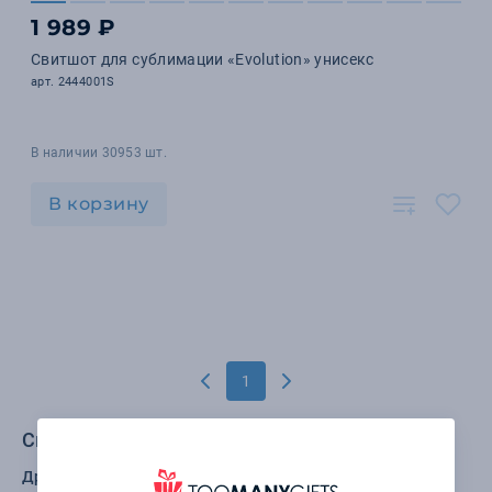
1 989 ₽
Свитшот для сублимации «Evolution» унисекс
арт. 2444001S
В наличии 30953 шт.
В корзину
1
Смотрите также в категории Одежда:
Другие бренды