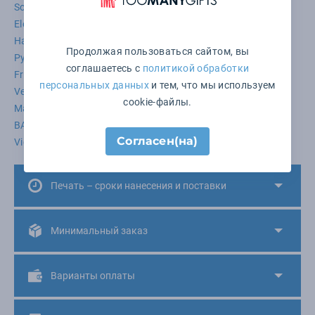
Sol's
Atlantis
Molti
STAN
Teplo
Roly
US Basic
Elevate
BNC
Sherst
Сделано в России
Manevr
Happy Gifts Extra
JRC
Stride
XD Collection
Unit
Продолжая пользоваться сайтом, вы
Русские в моде
Stormtech
НАСВЯЗИ©
James Harvest
соглашаетесь с
политикой обработки
Fruit of the Loom
Newonce
KLONDIKE 1896
B&C
персональных данных
и тем, что мы используем
Very Marque
Hard Work
Thermalli
STANCOLOR
cookie-файлы.
Matteo Tantini
Bizbolka
Clique
Open
Ukiyo
BASE&CAPS
Cacharel
Indivo
Принтэссенция
Соль
Согласен(на)
Victorinox
Печать – сроки нанесения и поставки
Минимальный заказ
Варианты оплаты