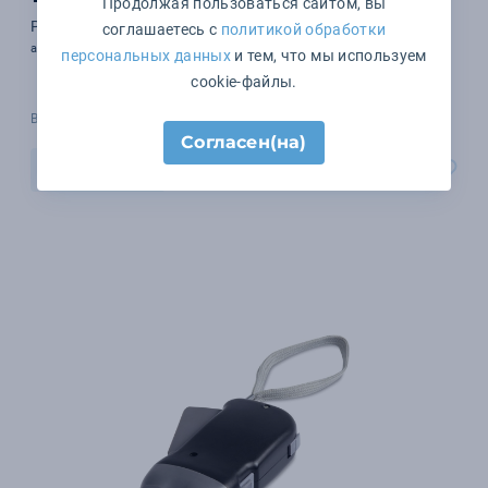
Продолжая пользоваться сайтом, вы
Рулетка 1 м
соглашаетесь с
политикой обработки
арт. MO8219-06
персональных данных
и тем, что мы используем
cookie-файлы.
В наличии 9182 шт.
Согласен(на)
В корзину