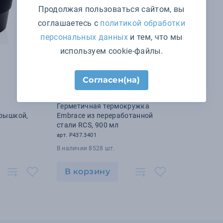
Продолжая пользоваться сайтом, вы
соглашаетесь с
политикой обработки
персональных данных
и тем, что мы
используем cookie-файлы.
Согласен(на)
2 771 ₽
Герметичная термокружка
рышкой,
Embrace из переработанной
стали RCS, 900 мл
арт. P437.3401
В наличии 8528 шт.
В корзину