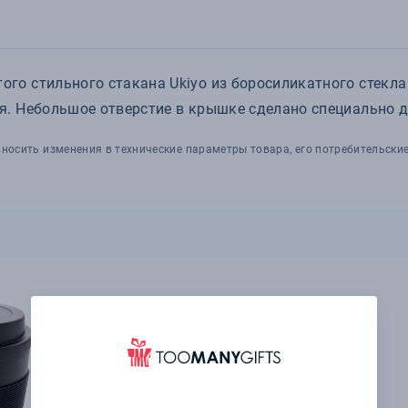
о стильного стакана Ukiyo из боросиликатного стекла
. Небольшое отверстие в крышке сделано специально дл
носить изменения в технические параметры товара, его потребительские