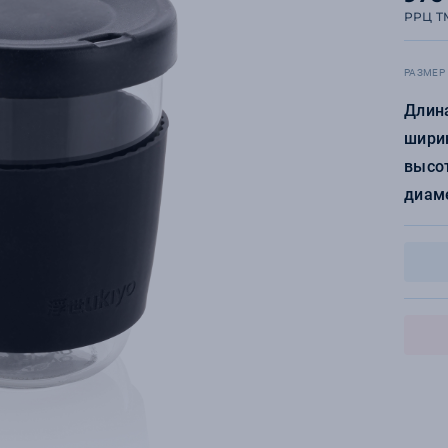
РРЦ T
РАЗМЕР
Длина
ширин
высот
диаме