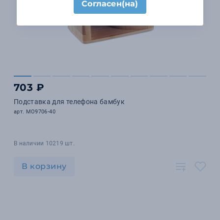
Согласен(на)
703 ₽
Подставка для телефона бамбук
арт. MO9706-40
В наличии 10219 шт.
В корзину