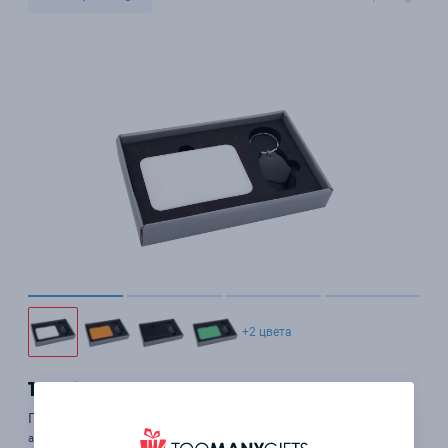
+2 цвета
1 536 ₽
Подарочный набор Curious, белый
арт. 54115.01