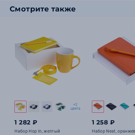
Смотрите также
+2
цвета
1 282 ₽
1 258 ₽
Набор Hop In, желтый
Набор Neat, оранже