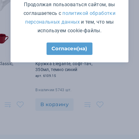
Продолжая пользоваться сайтом, вы
соглашаетесь с
политикой обработки
персональных данных
и тем, что мы
используем cookie-файлы.
+1
цвет
Согласен(на)
289 ₽
lassic,
Кружка Elegante, софт-тач,
350мл, темно синий
арт. 6109.15
В наличии 5743 шт.
В корзину