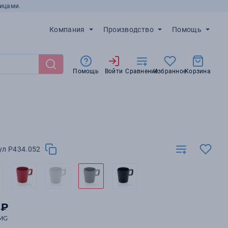
ицами.
Компания
Производство
Помощь
Помощь
Войти
Сравнение
Избранное
Корзина
ул P434.052
 ₽
MG