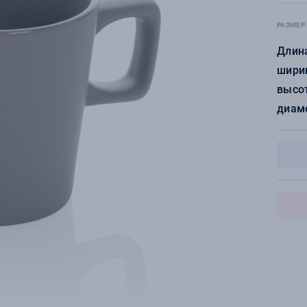
РАЗМЕР
Длина
ширин
высот
диаме