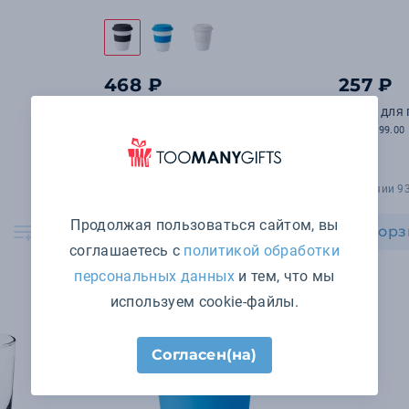
468 ₽
257 ₽
Стакан с крышкой из силикона
Бокал для 
арт. MO8078-03
арт. 38899.00
В наличии 5900 шт.
В наличии 9
Продолжая пользоваться сайтом, вы
В корзину
В корз
соглашаетесь с
политикой обработки
персональных данных
и тем, что мы
используем cookie-файлы.
Согласен(на)