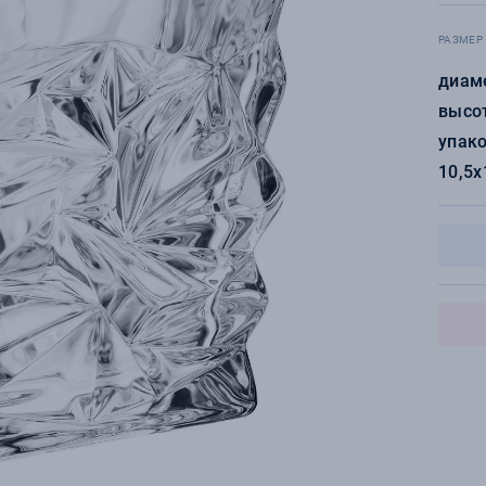
РАЗМЕР
диаме
высот
упако
10,5х