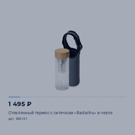
1 495 ₽
Стеклянный термос с ситечком «Badachu» в чехле
арт. 885101