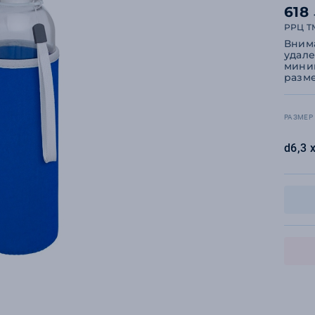
618
РРЦ T
Внима
удале
миним
разме
РАЗМЕР
d6,3 