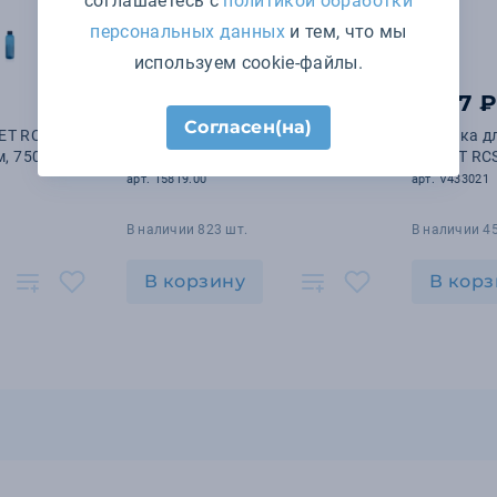
соглашаетесь с
политикой обработки
персональных данных
и тем, что мы
используем cookie-файлы.
890 ₽
1 447 
Согласен(на)
ET RCS с
Детская бутылка Frisk,
Бутылка дл
, 750 мл
оранжево-синяя
из rPET RC
арт. 15819.00
арт. V433021
В наличии 823 шт.
В наличии 4
В корзину
В корз