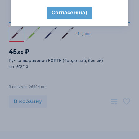
Согласен(на)
+4 цвета
45
₽
.82
Ручка шариковая FORTE (бордовый, белый)
арт. 602/13
В наличии 26804 шт.
В корзину