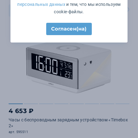
персональных данных
и тем, что мы используем
В корзину
cookie-файлы.
Согласен(на)
4 653 ₽
Часы с беспроводным зарядным устройством «Timebox
2»
арт. 595511