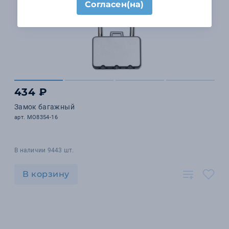
Согласен(на)
434 ₽
Замок багажный
арт. MO8354-16
В наличии 9443 шт.
В корзину