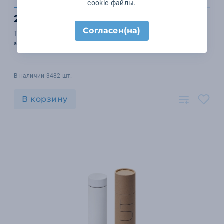
cookie-файлы.
2 647 ₽
Согласен(на)
Термос 900 ml
арт. MO9703-16
В наличии 3482 шт.
В корзину