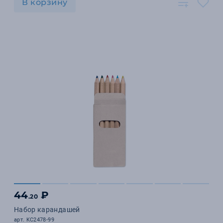
В корзину
44
₽
.20
Набор карандашей
арт. KC2478-99