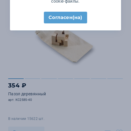
cookie-файлы.
Согласен(на)
354 ₽
Паззл деревянный
арт. KC2585-40
В наличии 15622 шт.