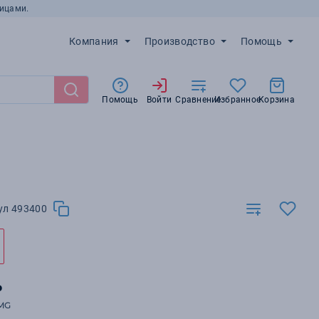
ицами.
Компания
Производство
Помощь
Помощь
Войти
Сравнение
Избранное
Корзина
ул 493400
₽
MG