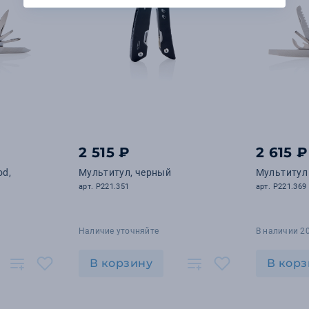
2 515 ₽
2 615 ₽
od,
Мультитул, черный
Мультитул
арт. P221.351
арт. P221.369
Наличие уточняйте
В наличии 2
В корзину
В корз