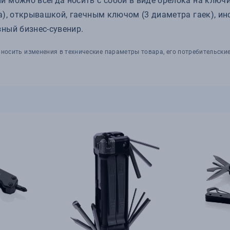
й можно всегда носить с собой в виде брелока на ключ
а), открывашкой, гаечным ключом (3 диаметра гаек), ин
ный бизнес-сувенир.
носить изменения в технические параметры товара, его потребительские