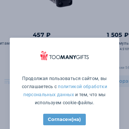
457 ₽
1 505 ₽
итами, 6
Мультитул велосипедный
Мини-муль
Tandem, серый
арт. P514.510
арт. 17042.10
В наличии 11 шт.
В наличии 5
Продолжая пользоваться сайтом, вы
В корзину
В корз
соглашаетесь с
политикой обработки
персональных данных
и тем, что мы
используем cookie-файлы.
Согласен(на)