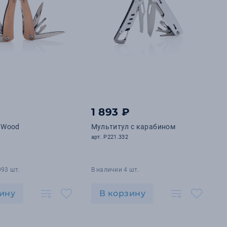
1 893 ₽
 Wood
Мультитул с карабином
арт. P221.332
093 шт.
В наличии 4 шт.
ину
В корзину