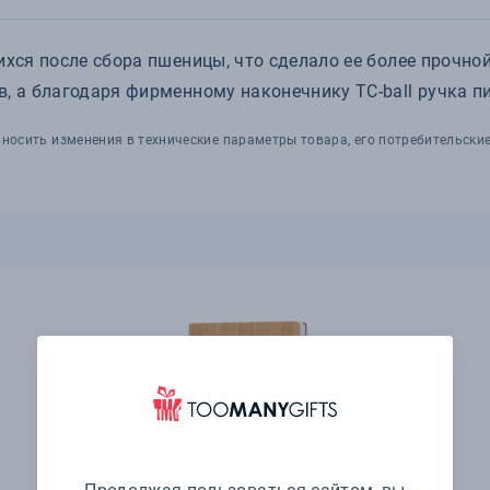
ихся после сбора пшеницы, что сделало ее более прочно
в, а благодаря фирменному наконечнику TC-ball ручка п
носить изменения в технические параметры товара, его потребительские