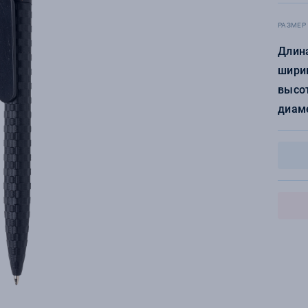
РАЗМЕР
Длина
ширин
высот
диаме