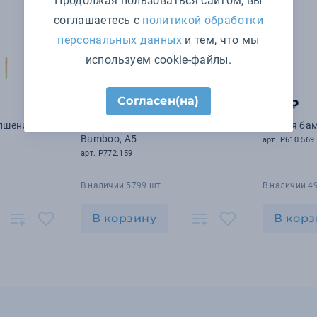
Продолжая пользоваться сайтом, вы
соглашаетесь с
политикой обработки
персональных данных
и тем, что мы
используем cookie-файлы.
Согласен(на)
1 311 ₽
119 ₽
 пшеничной
Набор из блокнота и ручки
Тонкая ба
Bamboo, А5
арт. P610.569
арт. P772.159
В наличии 5799 шт.
В наличии 4
В корзину
В корз