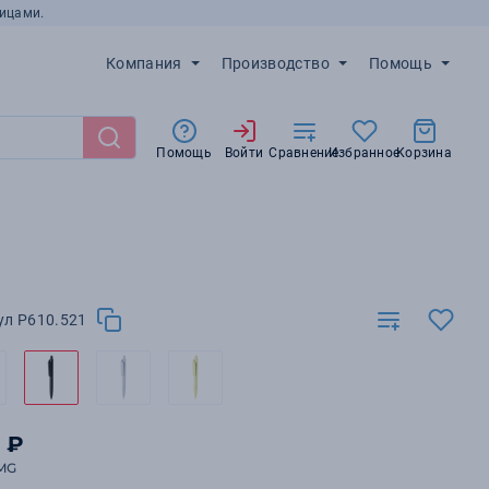
ицами.
Компания
Производство
Помощь
Помощь
Войти
Сравнение
Избранное
Корзина
ул P610.521
₽
0
MG