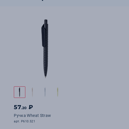
57
₽
.20
Ручка Wheat Straw
арт. P610.521