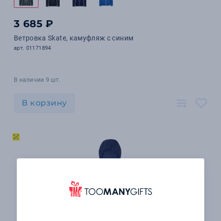
3 685 ₽
Ветровка Skate, камуфляж с синим
арт. 01171894
В наличии 9 шт.
В корзину