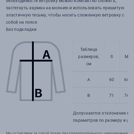
необходимости ветровку можно компактно сложить,
застегнуть карман на молнию и использовать пришитую
эластичную тесьму, чтобы носить сложенную ветровку с
собой на поясе
Без подкладки
Таблица
размеров,
S
M
см
A
60
64
B
71
74
Допускаются отклонения в 5
параметров по размеру и цве
Мы оставляем за собой право без предварительного уведомления