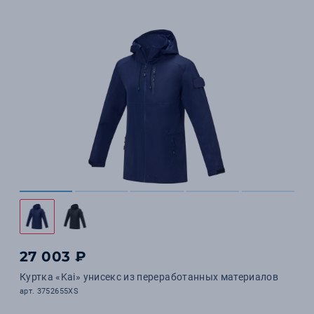
27 003 ₽
Куртка «Kai» унисекс из переработанных материалов
арт. 3752655XS