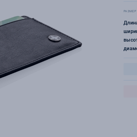
РАЗМЕР
Длина
ширин
высот
диаме