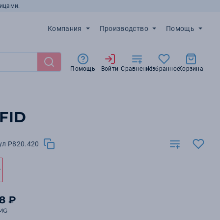
ицами.
Компания
Производство
Помощь
Помощь
Войти
Сравнение
Избранное
Корзина
FID
ул P820.420
08 ₽
MG