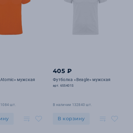
405 ₽
«Atomic» мужская
Футболка «Beagle» мужская
арт. 655401S
11084 шт.
В наличии 132840 шт.
ину
В корзину