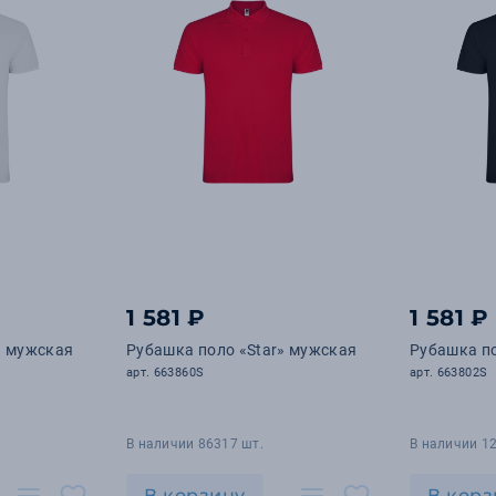
1 581 ₽
1 581 ₽
» мужская
Рубашка поло «Star» мужская
Рубашка по
арт. 663860S
арт. 663802S
В наличии 86317 шт.
В наличии 1
В корзину
В корз