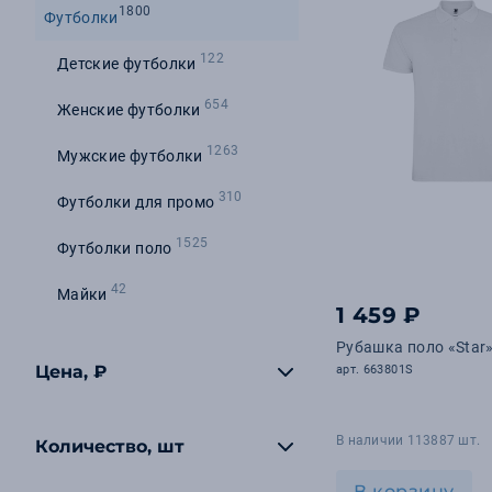
1800
Футболки
122
Детские футболки
654
Женские футболки
1263
Мужские футболки
310
Футболки для промо
1525
Футболки поло
42
Майки
1 459 ₽
Рубашка поло «Star
Цена, ₽
арт. 663801S
В наличии 113887 шт.
Количество, шт
В корзину