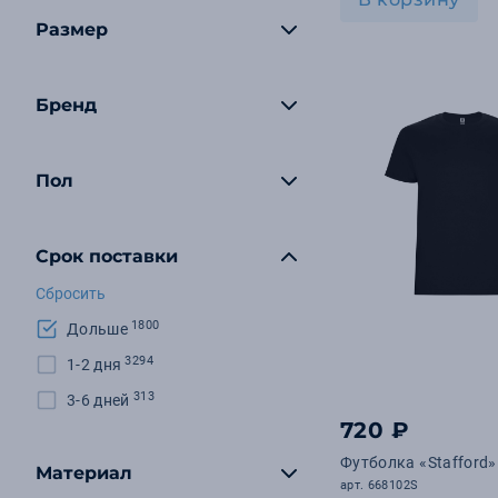
Размер
Бренд
Пол
Срок поставки
Сбросить
1800
Дольше
3294
1-2 дня
313
3-6 дней
720 ₽
Футболка «Stafford
Материал
арт. 668102S