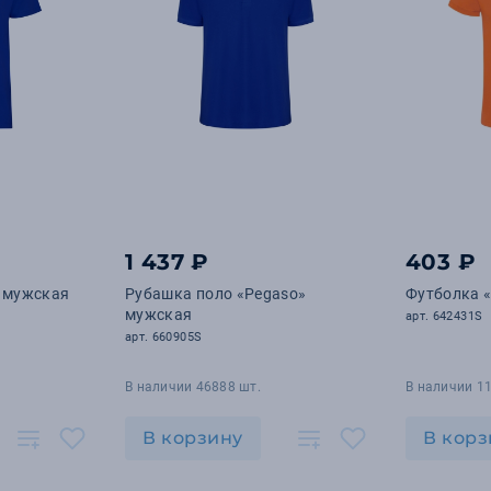
1 437 ₽
403 ₽
» мужская
Рубашка поло «Pegaso»
Футболка 
мужская
арт. 642431S
арт. 660905S
В наличии 46888 шт.
В наличии 1
В корзину
В корз