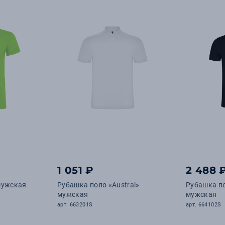
1 051 ₽
2 488 
мужская
Рубашка поло «Austral»
Рубашка по
мужская
мужская
арт. 663201S
арт. 664102S