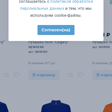
соглашаетесь с
политикой обработки
персональных данных
и тем, что мы
используем cookie-файлы.
Согласен(на)
3 278 ₽
1 581 ₽
ry"
Рубашка поло "Calgary"
Рубашка по
мужская
арт. 663898S
арт. 3808040S
В наличии 977 шт.
В наличии 2
В корзину
В корз