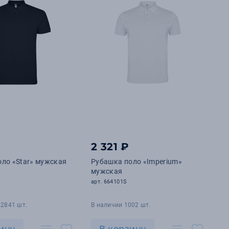
2 321 ₽
ло «Star» мужская
Рубашка поло «Imperium»
мужская
арт. 664101S
22841 шт.
В наличии 1002 шт.
ину
В корзину