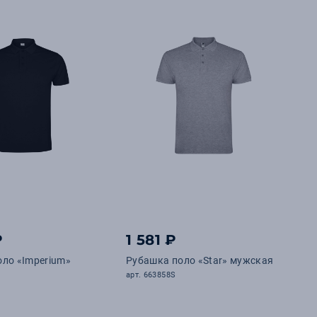
₽
1 581 ₽
ло «Imperium»
Рубашка поло «Star» мужская
арт. 663858S