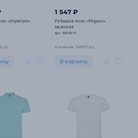
₽
1 547 ₽
ло «Imperium»
Рубашка поло «Pegaso»
мужская
арт. 660901S
6 шт.
В наличии 100897 шт.
ину
В корзину