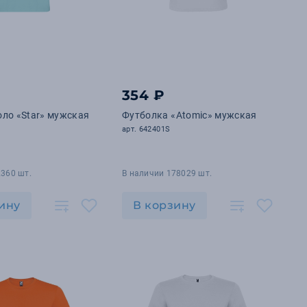
354 ₽
ло «Star» мужская
Футболка «Atomic» мужская
арт. 642401S
2360 шт.
В наличии 178029 шт.
ину
В корзину