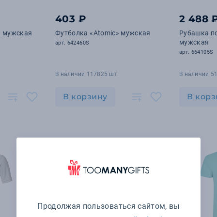
403 ₽
2 488 
» мужская
Футболка «Atomic» мужская
Рубашка по
мужская
арт. 642460S
арт. 664105S
В наличии 117825 шт.
В наличии 51
В корзину
В корз
Продолжая пользоваться сайтом, вы