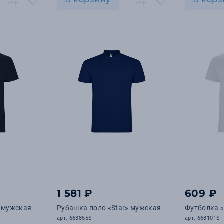
1 581 ₽
609 ₽
» мужская
Рубашка поло «Star» мужская
Футболка «
арт. 663855S
арт. 668101S