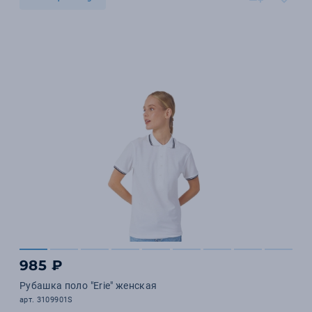
985 ₽
Рубашка поло "Erie" женская
арт. 3109901S