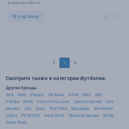
В наличии 2460 шт.
В корзину
1
Смотрите также в категории Футболки:
Другие бренды
Sol's
Roly
Elevate
US Basic
STAN
BNC
B&C
T-Bolka
Molti
Fruit of the Loom
James Harvest
Unit
Manevr
JRC
Start
TEXTURA
Slazenger
Stormtech
Clique
FUTBITEX
Hard Work
Принтэссенция
Stride
Swiss Peak