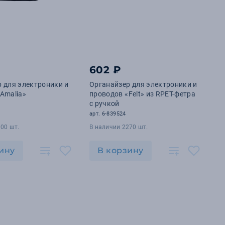
602 ₽
 для электроники и
Органайзер для электроники и
Amalia»
проводов «Felt» из RPET-фетра
с ручкой
арт. 6-839524
00 шт.
В наличии 2270 шт.
ину
В корзину