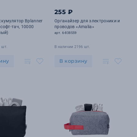
255 ₽
кумулятор Bplanner
Органайзер для электроники и
 софт-тач, 10000
проводов «Amalia»
ный)
арт. 6-838559
 шт.
В наличии 2196 шт.
ину
В корзину