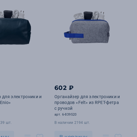
602 ₽
 для электроники и
Органайзер для электроники и
Enio»
проводов «Felt» из RPET-фетра
с ручкой
арт. 6-839520
39 шт.
В наличии 2194 шт.
ину
В корзину