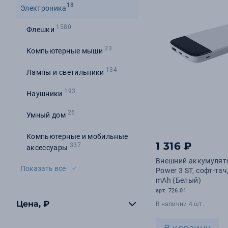
18
Электроника
1580
Флешки
33
Компьютерные мыши
134
Лампы и светильники
193
Наушники
26
Умный дом
Компьютерные и мобильные
1 316 ₽
337
аксессуары
Внешний аккумулято
Показать все
Power 3 ST, софт-тач
mAh (Белый)
арт. 726.01
Цена, ₽
В наличии 4 шт.
В корзину