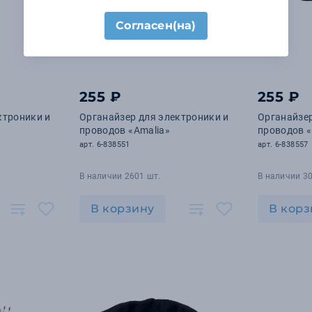
Согласен(на)
255 ₽
255 ₽
ктроники и
Органайзер для электроники и
Органайзер
проводов «Amalia»
проводов «
арт. 6-838551
арт. 6-838557
В наличии 2601 шт.
В наличии 30
В корзину
В корз