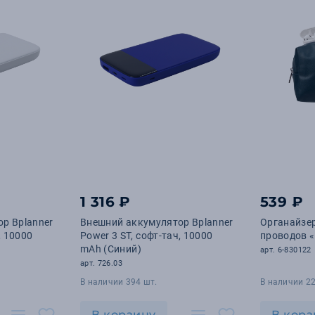
1 316 ₽
539 ₽
р Bplanner
Внешний аккумулятор Bplanner
Органайзер
, 10000
Power 3 ST, софт-тач, 10000
проводов «
mAh (Синий)
арт. 6-830122
арт. 726.03
В наличии 394 шт.
В наличии 22
В корзину
В корз