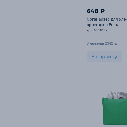
6
Деколь
648 ₽
5
DTG
Органайзер для эле
проводов «Enio»
арт. 6-830127
В наличии 2342 шт.
В корзину