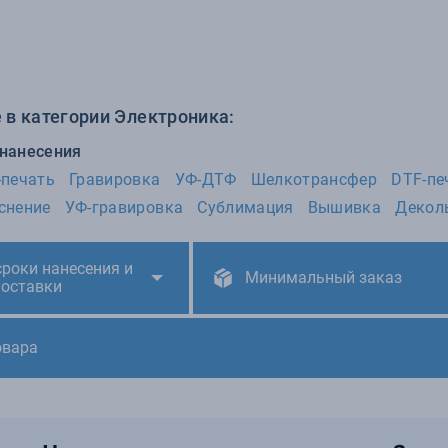
 в категории Электроника:
 нанесения
-печать
Гравировка
УФ-ДТФ
Шелкотрансфер
DTF-пе
снение
УФ-гравировка
Сублимация
Вышивка
Декол
сроки нанесения и
Минимальный заказ
поставки
овара