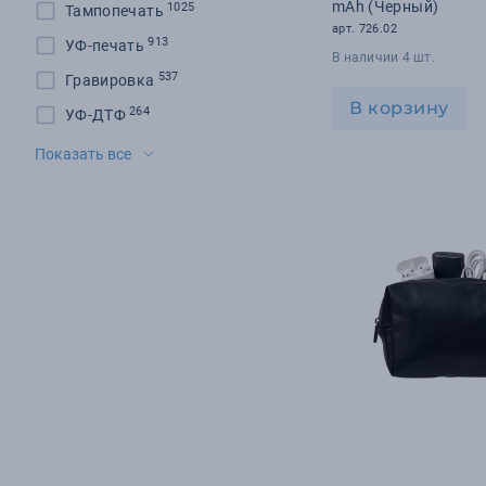
mAh (Черный)
1025
Тампопечать
арт. 726.02
913
УФ-печать
В наличии 4 шт.
537
Гравировка
В корзину
264
УФ-ДТФ
196
Шелкотрансфер
Показать все
181
DTF-печать
177
Цифровая печать
174
Шильд
131
Флекс-плёнка
94
Шелкография
92
Тиснение
40
УФ-гравировка
32
Сублимация
17
Вышивка