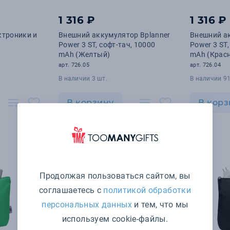
1 316 ₽
1 316 ₽
ктроники и
Внешний аккумулятор Bplanner
Внешний ак
Power 3 ST, софт-тач, 10000
Power 3 ST,
mAh (Желтый)
mAh (Крас
арт. 726.05
арт. 726.04
В наличии 3 шт.
В наличии 91
В корзину
В корз
Продолжая пользоваться сайтом, вы
соглашаетесь с
политикой обработки
персональных данных
и тем, что мы
используем cookie-файлы.