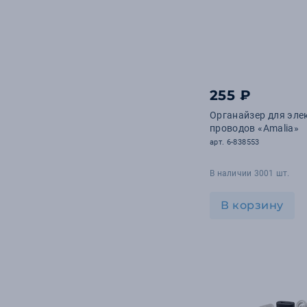
255 ₽
Органайзер для эле
проводов «Amalia»
арт. 6-838553
В наличии 3001 шт.
В корзину