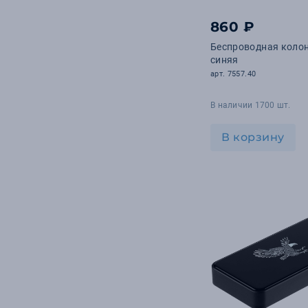
39
УФ-гравировка
860 ₽
32
Сублимация
Беспроводная колон
18
Шеврон
синяя
арт. 7557.40
17
Вышивка
6
Деколь
В наличии 1700 шт.
5
DTG
В корзину