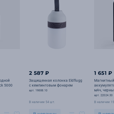
2 587 ₽
1 651 ₽
одной
Защищенная колонка Eldflugg
Магнитный
ck 5000
с кемпинговым фонарем
аккумулят
мАч, черн
арт. 19888.10
арт. 22024.30
В наличии 54 шт.
В наличии 15
В корзину
В корз