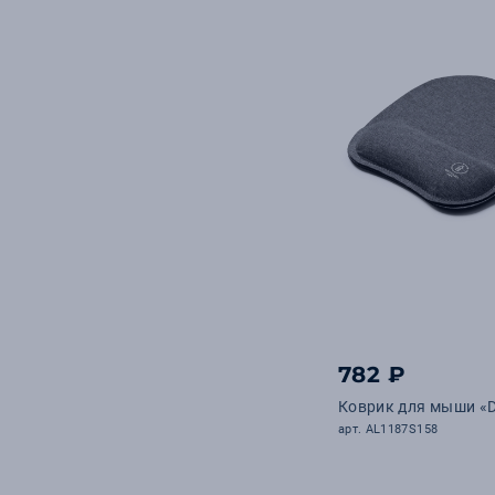
782 ₽
Коврик для мыши «D
арт. AL1187S158