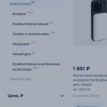
94
Электроника
1581
Флешки
33
Компьютерные мыши
134
Лампы и светильники
179
Наушники
24
Умный дом
Компьютерные и мобильные
1 651 ₽
327
аксессуары
Магнитный беспров
Показать все
аккумулятор Magba
мАч, белый
арт. 22024.60
Цена, ₽
В наличии 2588 шт.
В корзину