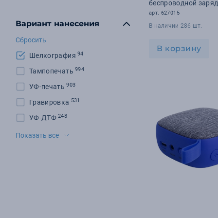
беспроводной заря
«Querсus»
арт. 627015
Вариант нанесения
В наличии 286 шт.
Сбросить
В корзину
94
Шелкография
994
Тампопечать
903
УФ-печать
531
Гравировка
248
УФ-ДТФ
195
Шелкотрансфер
Показать все
180
DTF-печать
171
Шильд
170
Цифровая печать
130
Флекс-плёнка
92
Тиснение