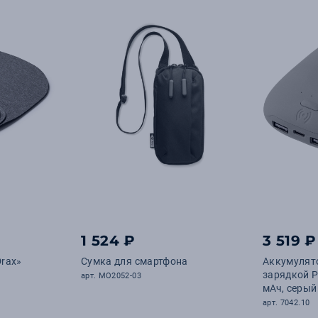
1 524 ₽
3 519 ₽
rax»
Сумка для смартфона
Аккумулят
зарядкой P
арт. MO2052-03
мАч, серый
арт. 7042.10