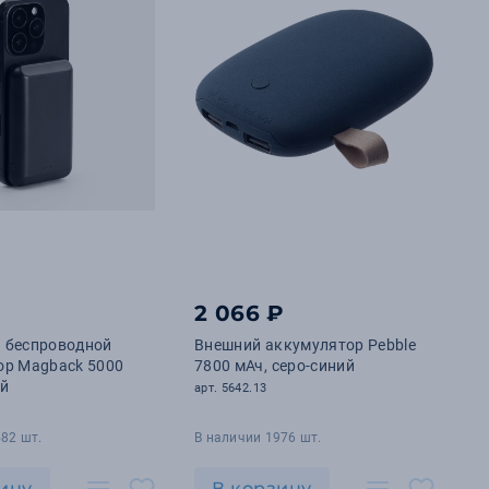
2 066 ₽
 беспроводной
Внешний аккумулятор Pebble
ор Magback 5000
7800 мАч, серо-синий
ый
арт. 5642.13
82 шт.
В наличии 1976 шт.
ину
В корзину