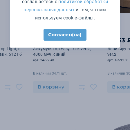
соглашаетесь с
политикой обработки
персональных данных
и тем, что мы
используем cookie-файлы.
Согласен(на)
777 ₽
11 763 
p Light, с
Аккумулятор Easy Trick ver.2,
Левитирующ
вки, 512 Гб
4000 мАч, синий
ver.2
арт. 24777.40
арт. 16599.00
В наличии 3471 шт.
В наличии 30
В корзину
В корз