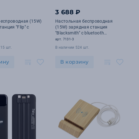
₽
3 688 ₽
беспроводная (15W)
Настольная беспроводная
анция "Flip" с
(15W) зарядная станция
"Blacksmith" с bluetooth
колонкой с подсветкой
арт. 7131-3
логотипа
15 шт.
В наличии 524 шт.
ину
В корзину