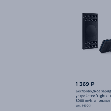
1 369 ₽
Беспроводное заря
устройство "Eight S
8000 mAh, с подсве
логотипа и подстав
арт. 9600-3