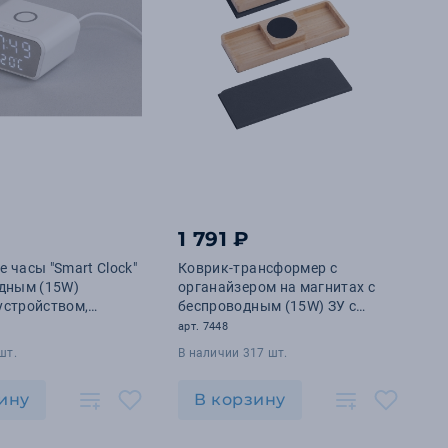
1 791 ₽
 часы "Smart Clock"
Коврик-трансформер с
одным (15W)
органайзером на магнитах с
устройством,
беспроводным (15W) ЗУ с
ом и термометром
подсветкой логотипа
арт. 7448
шт.
В наличии 317 шт.
ину
В корзину