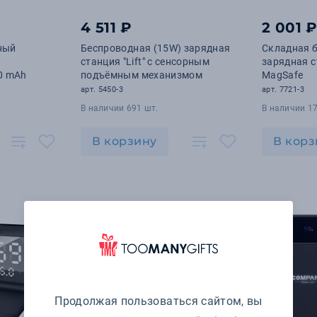
4 511 ₽
2 001 
ный
Беспроводная (15W) зарядная
Складная 
станция "Lift" с сенсорным
зарядная ст
0 mAh
подъёмным механизмом
MagSafe
арт. 5450-3
арт. 7721-3
В наличии 691 шт.
В наличии 17
В корзину
В корз
Продолжая пользоваться сайтом, вы