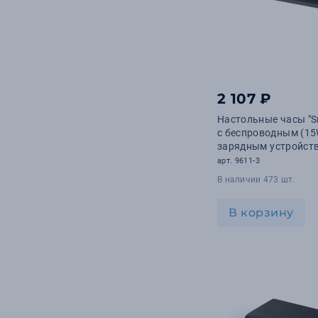
2 107 ₽
Настольные часы "S
с беспроводным (15
зарядным устройст
будильником и терм
арт. 9611-3
со съёмным диспле
В наличии 473 шт.
В корзину