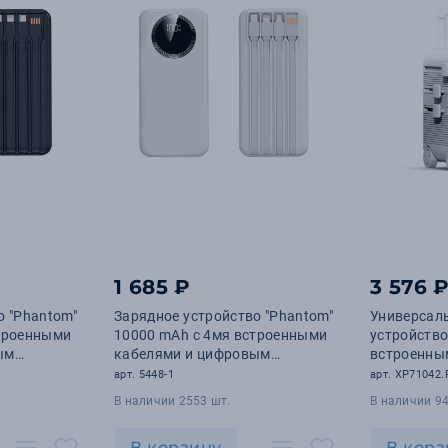
1 685 ₽
3 576 
о "Phantom"
Зарядное устройство "Phantom"
Универсал
строенными
10000 mAh с 4мя встроенными
устройство
ым
кабелями и цифровым
встроенны
а
индикатором заряда
EU, UK, US 
арт. 5448-1
арт. XP71042.
В наличии 2553 шт.
В наличии 94
В корзину
В корз