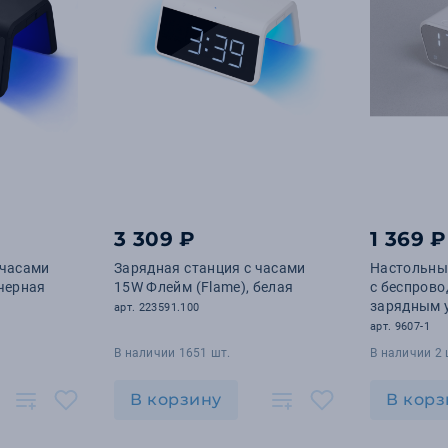
3 309 ₽
1 369 ₽
 часами
Зарядная станция с часами
Настольные
 черная
15W Флейм (Flame), белая
с беспров
зарядным 
арт. 223591.100
будильник
арт. 9607-1
В наличии 1651 шт.
В наличии 2 
В корзину
В корз