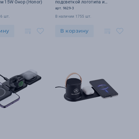
м 15W Онор (Honor)
подсветкой логотипа и
подставкой для смартфона
1
арт. 9629-3
6 шт.
В наличии 1755 шт.
ину
В корзину