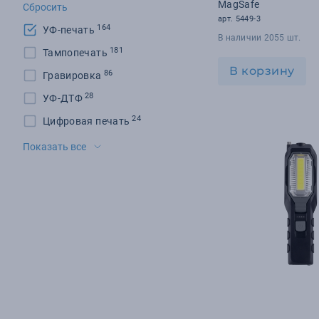
MagSafe
Сбросить
арт. 5449-3
164
УФ-печать
В наличии 2055 шт.
181
Тампопечать
В корзину
86
Гравировка
28
УФ-ДТФ
24
Цифровая печать
19
Шильд
Показать все
12
Шелкотрансфер
11
DTF-печать
11
Флекс-плёнка
7
УФ-гравировка
5
Тиснение
3
Шелкография