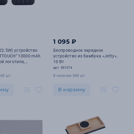
₽
1 095 ₽
22.5W) устройство
Беспроводное зарядное
FTTOUCH" 10000 mAh
устройство из бамбука «Jetty»,
ой логотипа,
10 Вт
ми кабелями и
арт. 591074
индикатором
68 шт.
В наличии 888 шт.
ину
В корзину