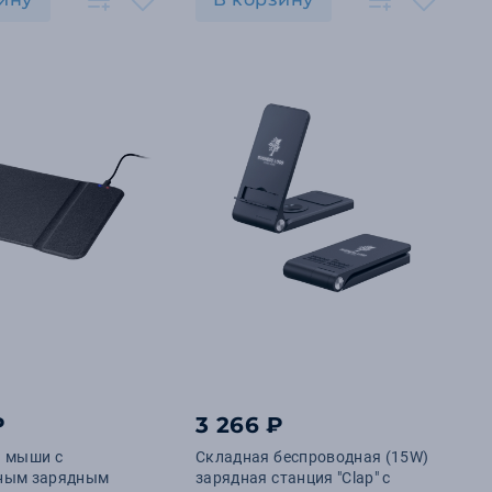
₽
3 266 ₽
я мыши с
Складная беспроводная (15W)
ным зарядным
зарядная станция "Clap" с