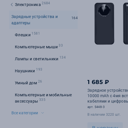
2684
Электроника
Зарядные устройства и
164
адаптеры
1581
Флешки
33
Компьютерные мыши
134
Лампы и светильники
193
Наушники
1 685 ₽
26
Умный дом
Зарядное устройств
Компьютерные и мобильные
10000 mAh с 4мя в
335
аксессуары
кабелями и цифров
индикатором заряд
арт. 5448-3
Все категории
В наличии 3220 шт.
В корзину