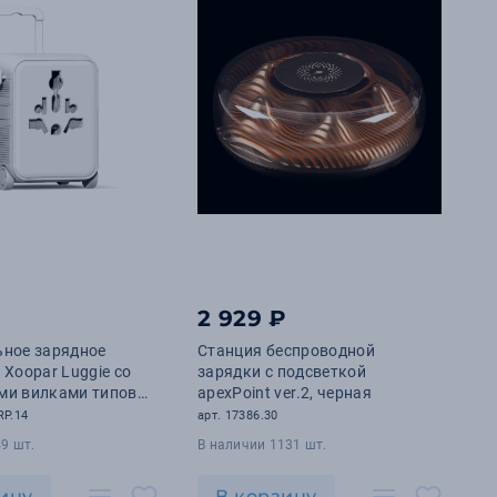
₽
2 929 ₽
ьное зарядное
Станция беспроводной
 Xoopar Luggie со
зарядки с подсветкой
ми вилками типов
apexPoint ver.2, черная
и AUS
RP.14
арт. 17386.30
9 шт.
В наличии 1131 шт.
ину
В корзину