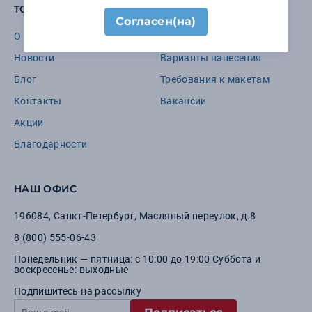
TOOMANYGIFTS
Согласен(на)
О компании
Бренды
Новости
Варианты нанесения
Блог
Требования к макетам
Контакты
Вакансии
Акции
Благодарности
НАШ ОФИС
196084
,
Санкт-Петербург
,
Масляный переулок, д.8
8 (800) 555-06-43
Понедельник — пятница: с 10:00 до 19:00 Суббота и
воскресенье: выходные
Подпишитесь на рассылку