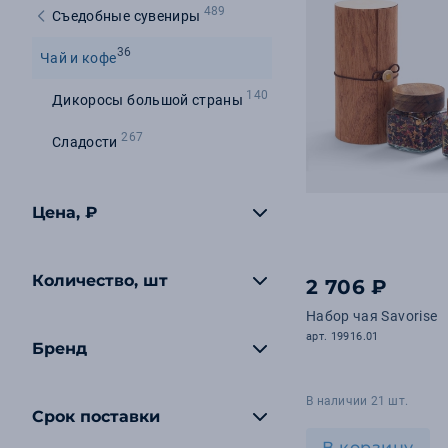
489
Съедобные сувениры
36
Чай и кофе
140
Дикоросы большой страны
267
Сладости
Цена, ₽
Количество, шт
2 706 ₽
Набор чая Savorise
арт. 19916.01
Бренд
В наличии 21 шт.
Срок поставки
В корзину