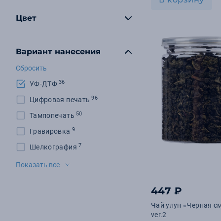
Цвет
Вариант нанесения
Сбросить
36
УФ-ДТФ
96
Цифровая печать
50
Тампопечать
9
Гравировка
7
Шелкография
5
Шильд
Показать все
3
Деколь
447 ₽
2
УФ-гравировка
Чай улун «Черная с
1
Тиснение
ver.2