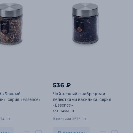
536 ₽
й «Банный
Чай черный с чабрецом и
й», серия «Essence»
лепестками василька, серия
«Essence»
арт. 14861.01
74 шт.
В наличии 3576 шт.
ину
В корзину