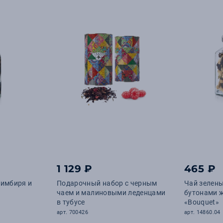
1 129 ₽
465 ₽
 имбиря и
Подарочный набор с черным
Чай зелены
чаем и малиновыми леденцами
бутонами ж
в тубусе
«Bouquet»
арт. 700426
арт. 14860.04