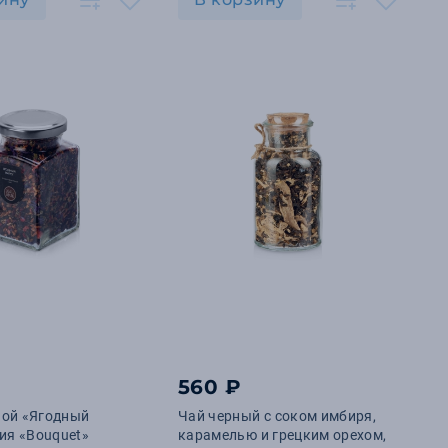
560 ₽
ной «Ягодный
Чай черный с соком имбиря,
рия «Bouquet»
карамелью и грецким орехом,