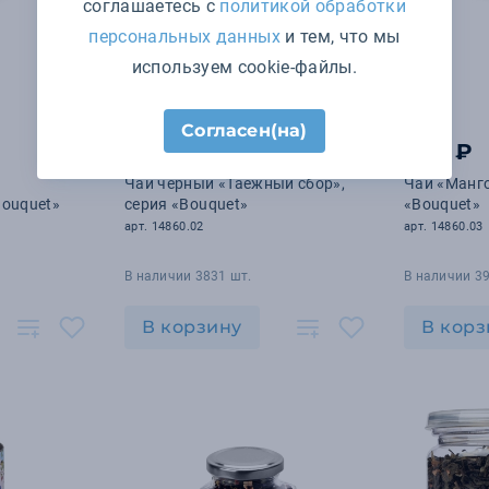
соглашаетесь с
политикой обработки
персональных данных
и тем, что мы
используем cookie-файлы.
Согласен(на)
465 ₽
465 ₽
Чай черный «Таежный сбор»,
Чай «Манго
Bouquet»
серия «Bouquet»
«Bouquet»
арт. 14860.02
арт. 14860.03
В наличии 3831 шт.
В наличии 39
В корзину
В корз