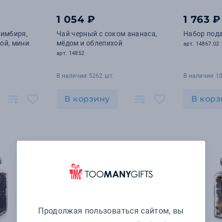
1 054 ₽
1 763 ₽
 имбиря,
Чай черный с соком ананаса,
Набор под
ой, мини
мёдом и облепихой
арт. 14867.02
арт. 14852
В наличии 5262 шт.
В наличии 10
В корзину
В корз
Продолжая пользоваться сайтом, вы