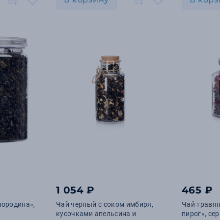
1 054 ₽
465 ₽
мородина»,
Чай черный с соком имбиря,
Чай травя
кусочками апельсина и
пирог», се