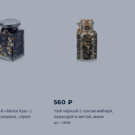
560 ₽
й «Моли Хуа» с
Чай черный с соком имбиря,
асмина, серия
лавандой и мятой, мини
арт. 14858