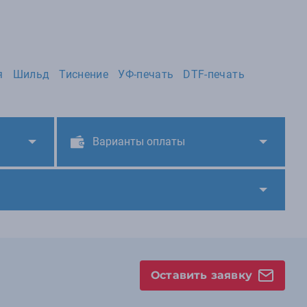
я
Шильд
Тиснение
УФ-печать
DTF-печать
Варианты оплаты
Оставить заявку