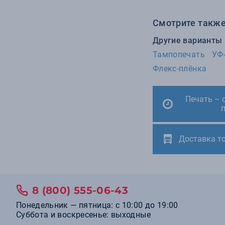
7
Тиснение
Смотрите также
2
УФ-печать
Другие варианты
1
DTF-печать
Тампопечать
УФ
1
Флекс-плёнка
Флекс-плёнка
Печать – 
Доставка т
8 (800) 555-06-43
Понедельник — пятница: с 10:00 до 19:00
Суббота и воскресенье: выходные