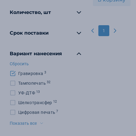
Количество, шт
1
Срок поставки
Вариант нанесения
Сбросить
3
Гравировка
32
Тампопечать
13
УФ-ДТФ
12
Шелкотрансфер
7
Цифровая печать
7
Шелкография
Показать все
7
Шильд