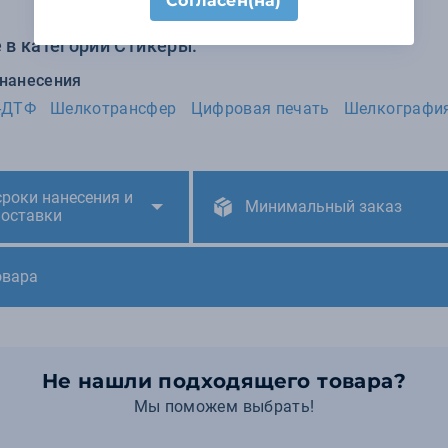
Согласен(на)
 в категории Стикеры:
 нанесения
-ДТФ
Шелкотрансфер
Цифровая печать
Шелкографи
сроки нанесения и
Минимальный заказ
поставки
овара
Не нашли подходящего товара?
Мы поможем выбрать!