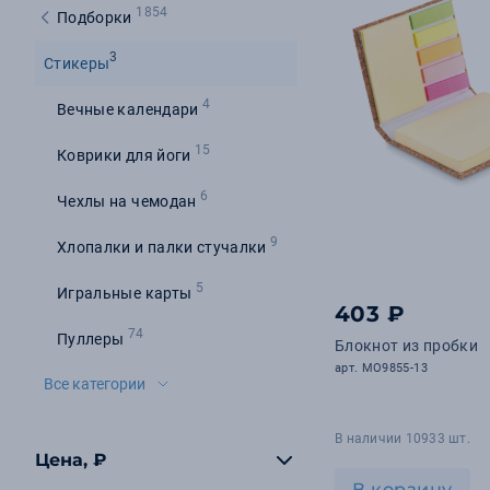
1854
Подборки
3
Стикеры
4
Вечные календари
15
Коврики для йоги
6
Чехлы на чемодан
9
Хлопалки и палки стучалки
5
Игральные карты
403 ₽
74
Пуллеры
Блокнот из пробки
арт. MO9855-13
Все категории
В наличии 10933 шт.
Цена, ₽
В корзину