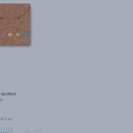
 пробки
13
0422 шт.
ину