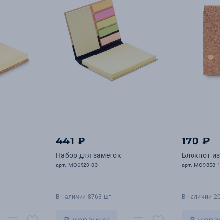
441 ₽
170 ₽
Набор для заметок
Блокнот из
арт. MO6529-03
арт. MO9858-
В наличии 8763 шт.
В наличии 2
В корзину
В корз