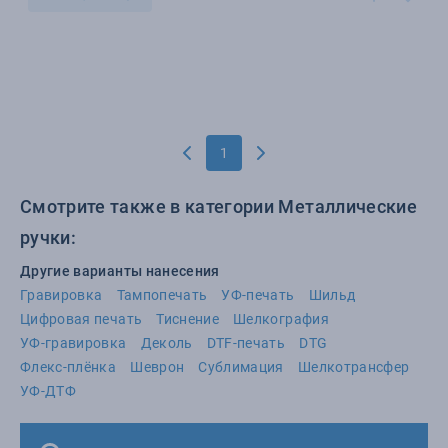
1
Смотрите также в категории Металлические
ручки:
Другие варианты нанесения
Гравировка
Тампопечать
УФ-печать
Шильд
Цифровая печать
Тиснение
Шелкография
УФ-гравировка
Деколь
DTF-печать
DTG
Флекс-плёнка
Шеврон
Сублимация
Шелкотрансфер
УФ-ДТФ