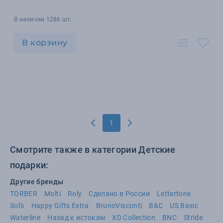
В наличии 1286 шт.
В корзину
1
Смотрите также в категории Детские
подарки:
Другие бренды
TORBER
Molti
Roly
Сделано в России
Lettertone
Sol's
Happy Gifts Extra
BrunoVisconti
B&C
US Basic
Waterline
Назад к истокам
XD Collection
BNC
Stride