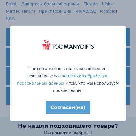
Burst
Дикоросы большой страны
Elevate
Linkie
Matteo Tantini
Принтэссенция
RIVACASE
Rombica
СКА
Печать – сроки нанесения и поставки
Минимальный заказ
Продолжая пользоваться сайтом, вы
соглашаетесь с
политикой обработки
Варианты оплаты
персональных данных
и тем, что мы используем
cookie-файлы.
Доставка товара
Согласен(на)
Не нашли подходящего товара?
Мы поможем выбрать!