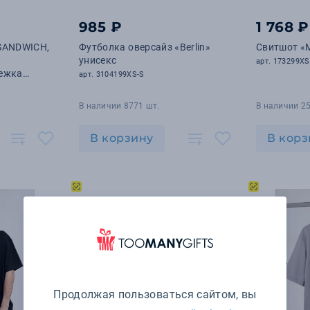
985 ₽
1 768 ₽
 SANDWICH,
Футболка оверсайз «Berlin»
Свитшот «M
унисекс
арт. 173299XS
тежка
арт. 3104199XS-S
В наличии 8771 шт.
В наличии 25
В корзину
В корз
Продолжая пользоваться сайтом, вы