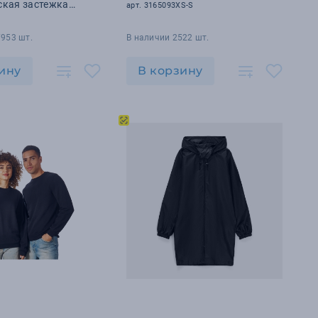
ская застежка
арт. 3165093XS-S
7953 шт.
В наличии 2522 шт.
ину
В корзину