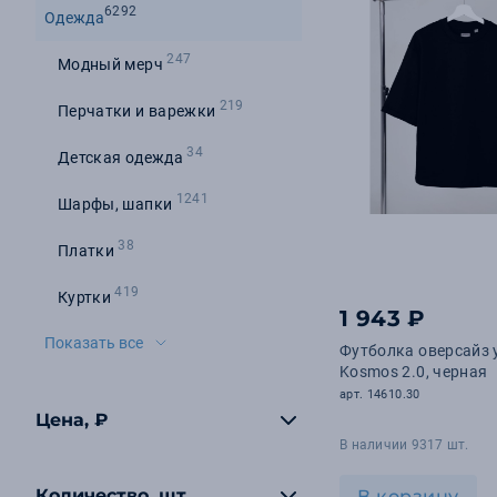
6292
Одежда
247
Модный мерч
219
Перчатки и варежки
34
Детская одежда
1241
Шарфы, шапки
38
Платки
419
Куртки
1 943 ₽
Показать все
Футболка оверсайз 
Kosmos 2.0, черная
арт. 14610.30
Цена, ₽
В наличии 9317 шт.
Количество, шт
В корзину