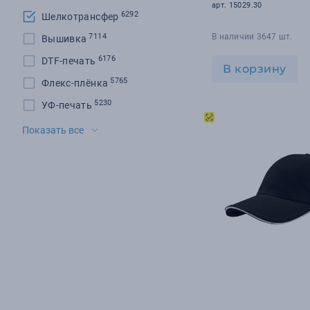
арт. 15029.30
6292
Шелкотрансфер
7114
В наличии 3647 шт.
Вышивка
6176
DTF-печать
В корзину
5765
Флекс-плёнка
5230
УФ-печать
3735
Шеврон
Показать все
2858
Шелкография
2668
Шильд
1216
DTG
406
Гравировка
176
Сублимация
87
Цифровая печать
43
Тампопечать
24
УФ-ДТФ