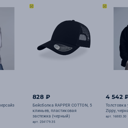
828 ₽
4 542 
версайз
Бейсболка RAPPER COTTON, 5
Толстовка 
клиньев, пластиковая
Zippy, черн
застежка (черный)
арт. 16883.30
арт. 254179.35