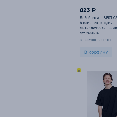
13
Тиснение
823 ₽
6
Деколь
Бейсболка LIBERTY
6 клиньев, сэндвич,
металлическая зас
(черный, белый)
арт. 25435.351
В наличии 13314 шт.
В корзину