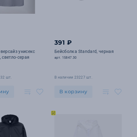
391 ₽
версайз унисекс
Бейсболка Standard, черная
, светло-серая
арт. 15847.30
32 шт.
В наличии 23227 шт.
ину
В корзину