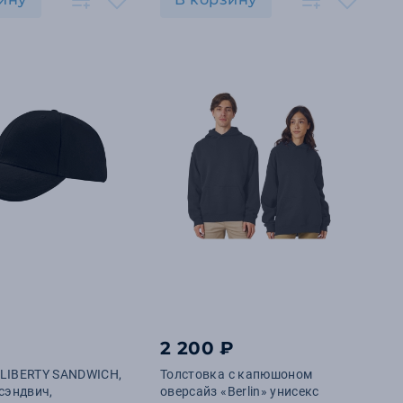
2 200 ₽
 LIBERTY SANDWICH,
Толстовка с капюшоном
 сэндвич,
оверсайз «Berlin» унисекс