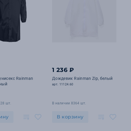
1 236 ₽
унисекс Rainman
Дождевик Rainman Zip, белый
рный
арт. 11124.60
28 шт.
В наличии 8364 шт.
ину
В корзину