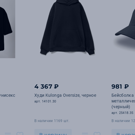
4 367 ₽
981 ₽
унисекс
Худи Kulonga Oversize, черное
Бейсболка 
металличе
арт. 14101.30
(черный)
арт. 25418.35
В наличии 1169 шт.
В наличии 1
В корзину
В корз