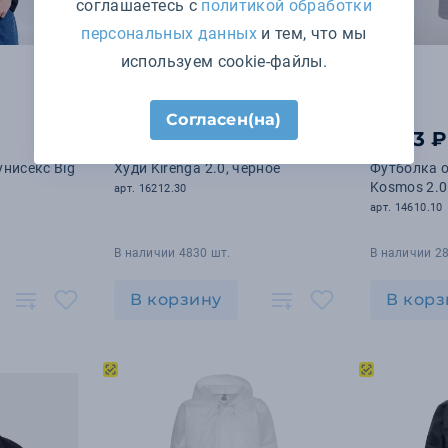
соглашаетесь с
политикой обработки
персональных данных
и тем, что мы
используем cookie-файлы.
Согласен(на)
1 845 ₽
1 943 ₽
унисекс Big
Худи Kirenga 2.0, черное
Футболка о
Kosmos 2.0
арт. 16212.30
арт. 14610.10
В наличии 4830 шт.
В наличии 28
В корзину
В корз