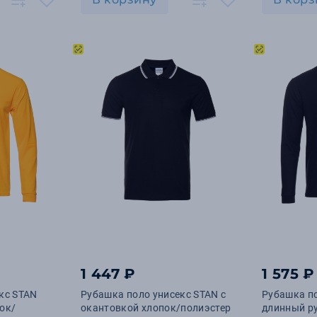
1 447 ₽
1 575 ₽
кс STAN
Рубашка поло унисекс STAN с
Рубашка по
ок/
окантовкой хлопок/полиэстер
длинный р