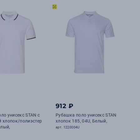
912 ₽
ло унисекс STAN с
Рубашка поло унисекс STAN
й хлопок/полиэстер
хлопок 185, 04U, Белый,
елый,
арт. 1220004U