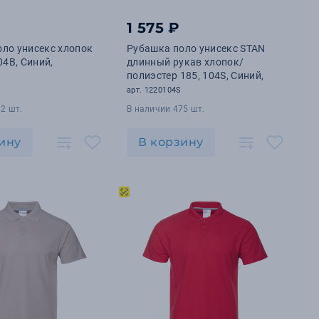
1 575 ₽
ло унисекс хлопок
Рубашка поло унисекс STAN
04B, Синий,
длинный рукав хлопок/
полиэстер 185, 104S, Синий,
арт. 1220104S
2 шт.
В наличии 475 шт.
ину
В корзину