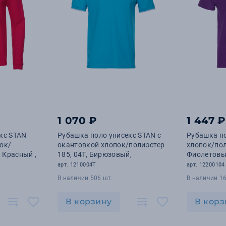
1 070 ₽
1 447 ₽
кс STAN
Рубашка поло унисекс STAN с
Рубашка по
ок/
окантовкой хлопок/полиэстер
хлопок/пол
, Красный ,
185, 04T, Бирюзовый,
Фиолетовы
арт. 1210004T
арт. 12200104
В наличии 506 шт.
В наличии 16
В корзину
В корз