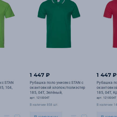
1 447 ₽
1 447 ₽
кс STAN
Рубашка поло унисекс STAN с
Рубашка по
5, 104,
окантовкой хлопок/полиэстер
окантовко
185, 04T, Зелёный,
185, 04T, К
арт. 1210004T
арт. 1210004T
В наличии 858 шт.
В наличии 14
В корзину
В корз