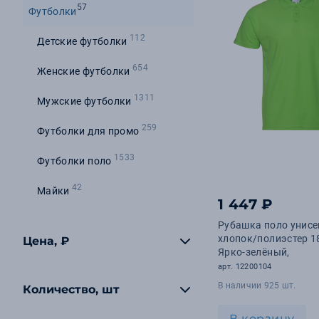
57
Футболки
112
Детские футболки
654
Женские футболки
1311
Мужские футболки
259
Футболки для промо
1533
Футболки поло
42
Майки
1 447 ₽
Рубашка поло унисе
хлопок/полиэстер 18
Цена, ₽
Ярко-зелёный,
арт. 12200104
В наличии 925 шт.
Количество, шт
В корзину