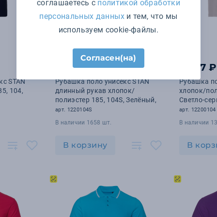
соглашаетесь с
политикой обработки
персональных данных
и тем, что мы
используем cookie-файлы.
Согласен(на)
Цена по запросу
1 447 ₽
кс STAN
Рубашка поло унисекс STAN
Рубашка по
5, 104,
длинный рукав хлопок/
хлопок/пол
полиэстер 185, 104S, Зелёный,
Светло-сер
арт. 1220104S
арт. 12200104
В наличии 1658 шт.
В наличии 13
В корзину
В корз