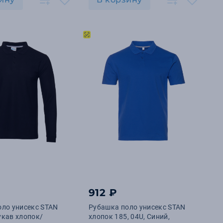
912 ₽
ло унисекс STAN
Рубашка поло унисекс STAN
укав хлопок/
хлопок 185, 04U, Синий,