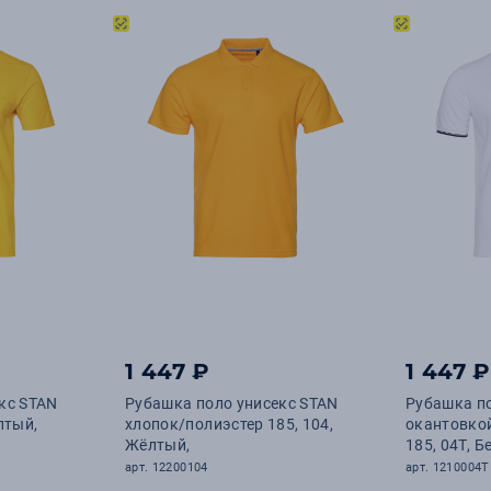
1 447 ₽
1 447 ₽
кс STAN
Рубашка поло унисекс STAN
Рубашка по
лтый,
хлопок/полиэстер 185, 104,
окантовко
Жёлтый,
185, 04T, Б
арт. 12200104
арт. 1210004T