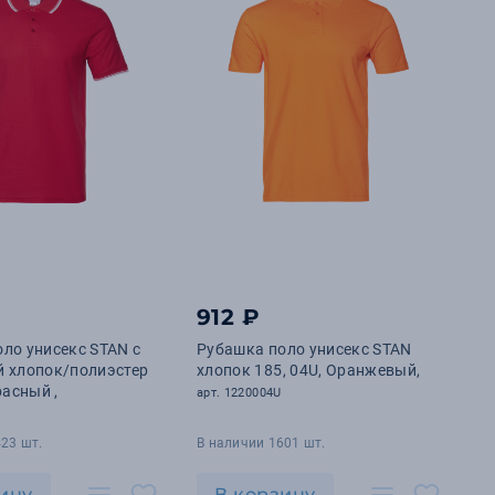
912 ₽
ло унисекс STAN с
Рубашка поло унисекс STAN
й хлопок/полиэстер
хлопок 185, 04U, Оранжевый,
расный ,
арт. 1220004U
23 шт.
В наличии 1601 шт.
ину
В корзину