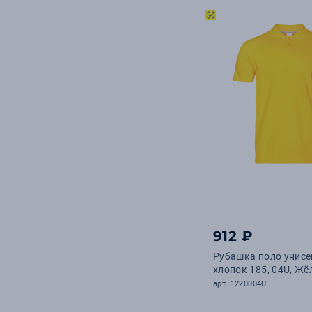
912 ₽
Рубашка поло унисе
хлопок 185, 04U, Жё
арт. 1220004U