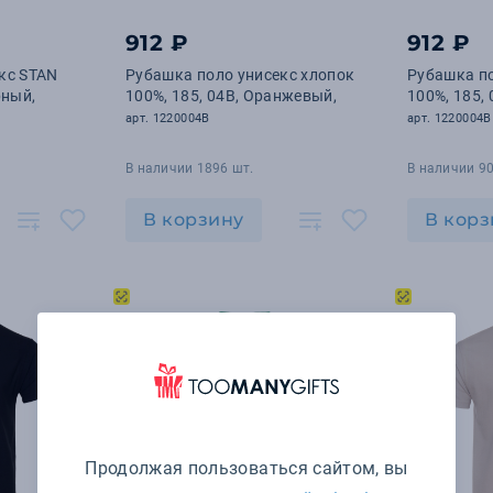
912 ₽
912 ₽
кс STAN
Рубашка поло унисекс хлопок
Рубашка по
рный,
100%, 185, 04B, Оранжевый,
100%, 185, 
арт. 1220004B
арт. 1220004B
В наличии 1896 шт.
В наличии 90
В корзину
В корз
Продолжая пользоваться сайтом, вы