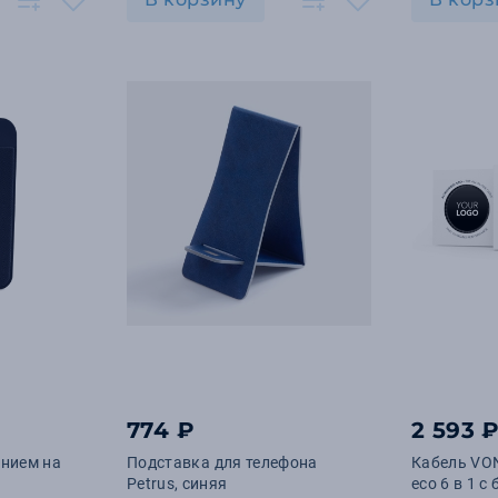
774 ₽
2 593 
ением на
Подставка для телефона
Кабель VO
Petrus, синяя
eco 6 в 1 с