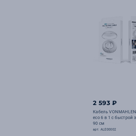
2 593 ₽
Кабель VONMAHLEN 
eco 6 в 1 с быстрой 
90 см
арт. ALE00002