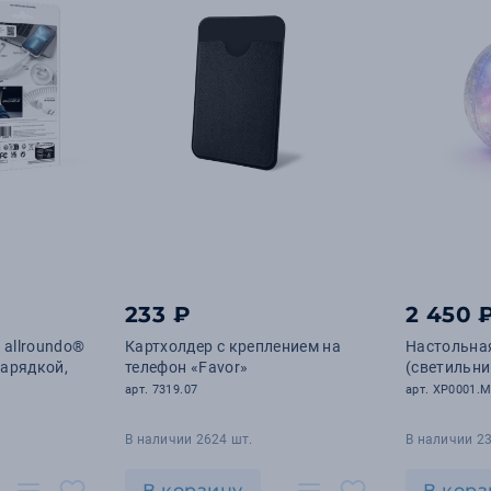
233 ₽
2 450 
allroundo®
Картхолдер с креплением на
Настольна
зарядкой,
телефон «Favor»
(светильн
арт. 7319.07
арт. XP0001.
В наличии 2624 шт.
В наличии 23
В корзину
В корз