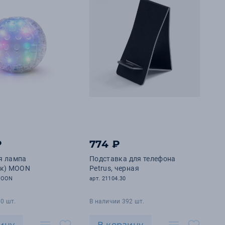
₽
774 ₽
я лампа
Подставка для телефона
ик) MOON
Petrus, черная
MOON
арт. 21104.30
0 шт.
В наличии 392 шт.
ину
В корзину