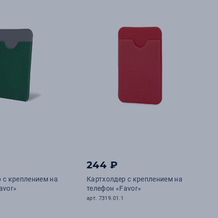
244 ₽
 с креплением на
Картхолдер с креплением на
avor»
телефон «Favor»
арт. 7319.01.1