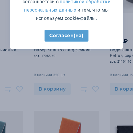
соглашаетесь с
политикой обработки
персональных данных
и тем, что мы
используем cookie-файлы.
Согласен(на)
3 779 ₽
774 ₽
ением на
Набор Shall Recharge, синий
Подставка
Petrus, сер
арт. 17055.40
арт. 21104.10
В наличии 320 шт.
В наличии 19
В корзину
В корз