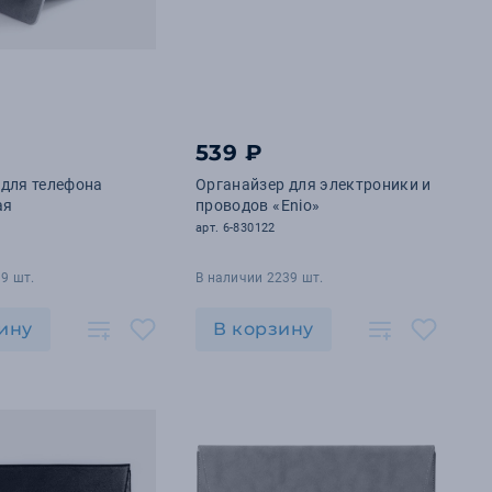
539 ₽
 для телефона
Органайзер для электроники и
ая
проводов «Enio»
арт. 6-830122
9 шт.
В наличии 2239 шт.
ину
В корзину