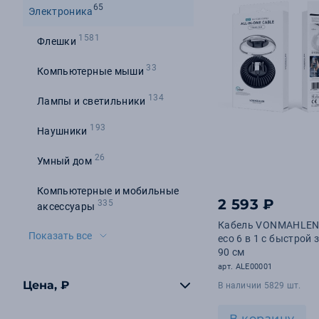
65
Электроника
1581
Флешки
33
Компьютерные мыши
134
Лампы и светильники
193
Наушники
26
Умный дом
Компьютерные и мобильные
2 593 ₽
335
аксессуары
Кабель VONMAHLEN 
Показать все
eco 6 в 1 с быстрой 
90 см
арт. ALE00001
Цена, ₽
В наличии 5829 шт.
В корзину