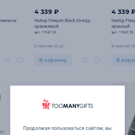
4 339 ₽
4 339 
ением на
Набор Flexpen Black Energy,
Набор Flexp
оранжевый
красный
арт. 17047.32
арт. 17047.35
В наличии 22 шт.
В наличии 26
В корзину
В корз
Продолжая пользоваться сайтом, вы