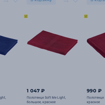
1 047 ₽
990 ₽
ght,
Полотенце Soft Me Light,
Полотенце S
большое, красное
красное