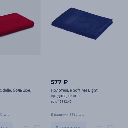
₽
577 ₽
Odelle, большое,
Полотенце Soft Me Light,
среднее, синее
арт. 15112.40
0 шт.
В наличии 1135 шт.
ину
В корзину