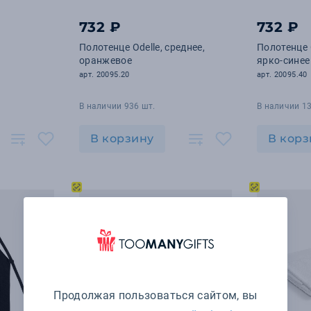
732 ₽
732 ₽
Полотенце Odelle, среднее,
Полотенце O
оранжевое
ярко-синее
арт. 20095.20
арт. 20095.40
В наличии 936 шт.
В наличии 13
В корзину
В корз
Продолжая пользоваться сайтом, вы