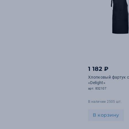
1 182 ₽
Хлопковый фартук 
«Delight»
арт. 832107
В наличии 2505 шт.
В корзину