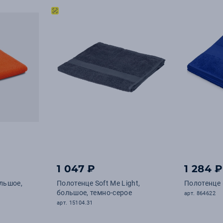
1 047 ₽
1 284 ₽
ольшое,
Полотенце Soft Me Light,
Полотенце «
большое, темно-серое
арт. 864622
арт. 15104.31