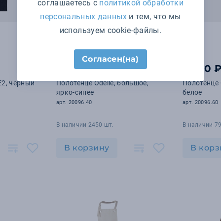
соглашаетесь с
политикой обработки
персональных данных
и тем, что мы
используем cookie-файлы.
Согласен(на)
1 400 ₽
1 400 
2, черный
Полотенце Odelle, большое,
Полотенце 
ярко-синее
белое
арт. 20096.40
арт. 20096.60
В наличии 2450 шт.
В наличии 79
В корзину
В корз