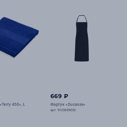
669 ₽
Terry 450», L
Фартук «Ducasse»
арт. 9129DE9002