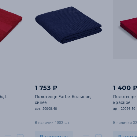
1 753 ₽
1 400 
», L
Полотенце Farbe, большое,
Полотенце 
синее
красное
арт. 20008.40
арт. 20096.50
В наличии 1082 шт.
В наличии 32
В корзину
В корз