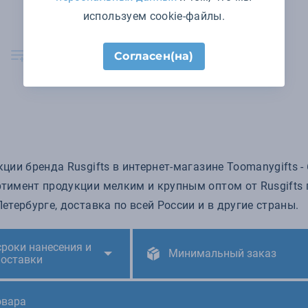
используем cookie-файлы.
В наличии 483 шт.
В корзину
Согласен(на)
ции бренда Rusgifts в интернет-магазине Toomanygifts -
тимент продукции мелким и крупным оптом от Rusgifts п
етербурге, доставка по всей России и в другие страны.
сроки нанесения и
Минимальный заказ
поставки
овара