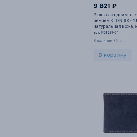
9 821 ₽
Рюкзак с одним пл
ремнем KLONDIKE "U
натуральная кожа,
цвет, 15,5 х 10 х 26 
арт. KD1299-04
В наличии 85 шт.
В корзину