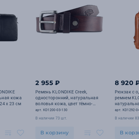
2 955 ₽
8 920 
ONDIKE
Ремень KLONDIKE Creek,
Рюкзак с 
льная кожа
односторонний, натуральная
ремнем KL
 24 х 23 см
воловья кожа, цвет тёмно-
натуральн
коричневый, 130 х 4 см
цвет, 18 х 7
арт. KD1200-03-130
арт. KD1292-0
В наличии 73 шт.
В наличии 83
В корзину
В корз