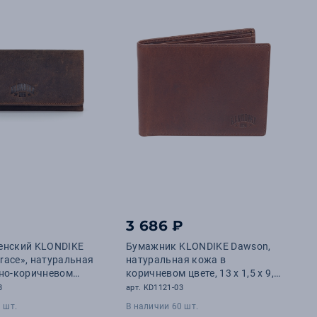
₽
3 686 ₽
енский KLONDIKE
Бумажник KLONDIKE Dawson,
ace», натуральная
натуральная кожа в
мно-коричневом
коричневом цвете, 13 х 1,5 х 9,5
х 10 х 3 см
см
3
арт. KD1121-03
 шт.
В наличии 60 шт.