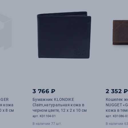
3 766 ₽
2 352 
GGER
Бумажник KLONDIKE
Кошелек ж
ая кожа
Claim,натуральная кожа в
NUGGET «Gr
0 x 8 см
черном цвете, 12 х 2 х 10 см
кожа в те
цвете, 18,5 
арт. KD1104-01
арт. KD1086-0
В наличии 77 шт.
В наличии 63