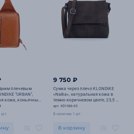
₽
9 750 ₽
одним плечевым
Сумка через плечо KLONDIKE
ONDIKE "URBAN",
«Naika», натуральная кожа в
ая кожа, коньячный
темно-коричневом цвете, 23,5 х
,5 х 27 см
22 х 7 см
4
арт. KD1066-03
 шт.
В наличии 1 шт.
ину
В корзину