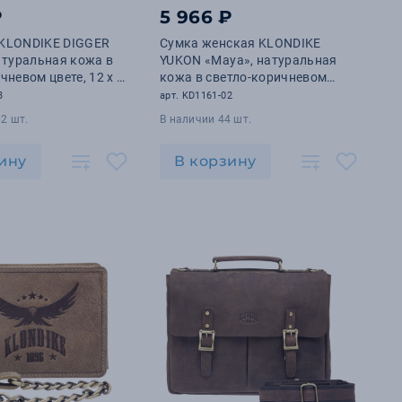
₽
5 966 ₽
KLONDIKE DIGGER
Сумка женская KLONDIKE
атуральная кожа в
YUKON «Maya», натуральная
чневом цвете, 12 х 9
кожа в светло-коричневом
цвете, 17 х 12 х 4 см
3
арт. KD1161-02
2 шт.
В наличии 44 шт.
ину
В корзину