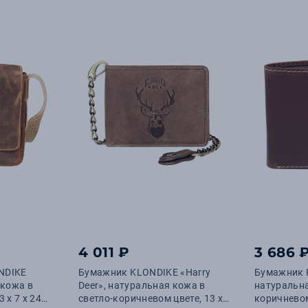
4 011 ₽
3 686 
NDIKE
Бумажник KLONDIKE «Harry
Бумажник 
 кожа в
Deer», натуральная кожа в
натуральн
 х 7 х 24
светло-коричневом цвете, 13 х
коричневом 