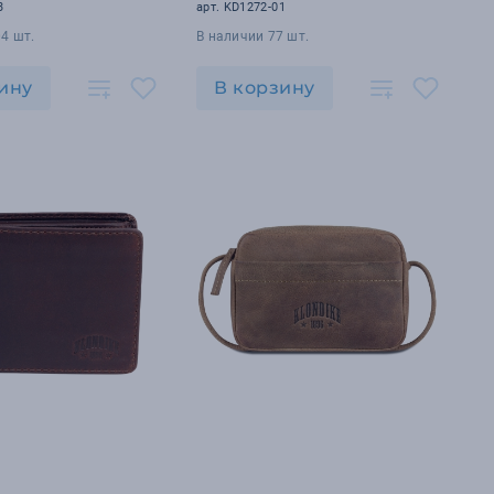
х 5,5 см
3
арт. KD1272-01
4 шт.
В наличии 77 шт.
ину
В корзину