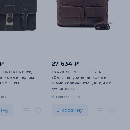
 ₽
27 634 ₽
LONDIKE Native,
Сумка KLONDIKE DIGGER
ая кожа в черном
«Carl», натуральная кожа в
 14 х 33 см
темно-коричневом цвете, 42 x
30 x 9 см
1
арт. KD1053-03
 шт.
В наличии 52 шт.
ину
В корзину