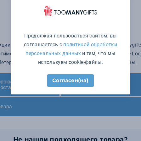
Продолжая пользоваться сайтом, вы
соглашаетесь с
политикой обработки
ции бренда Case Logic в интернет-магазине Toomanygifts
персональных данных
и тем, что мы
тимент продукции мелким и крупным оптом от Case Logic
используем cookie-файлы.
етербурге, доставка по всей России и в другие страны.
Согласен(на)
сроки нанесения и
Минимальный заказ
поставки
овара
Не нашли подходящего товара?