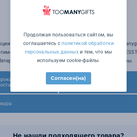
Продолжая пользоваться сайтом, вы
соглашаетесь с
политикой обработки
кции бренда ACCESSTYLE в интернет-магазине Toomanygift
персональных данных
и тем, что мы
тимент продукции мелким и крупным оптом от ACCESSTY
используем cookie-файлы.
етербурге, доставка по всей России и в другие страны.
Согласен(на)
сроки нанесения и
Минимальный заказ
поставки
овара
Не нашли подходящего товара?