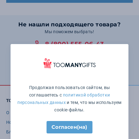
Не нашли подходящего товара?
Мы поможем выбрать!
8 (800) 555-06-43
Понедельник — пятница: с 10:00 до 19:00 Суббота и
воскресенье: выходные
Оставить заявку
Продолжая пользоваться сайтом, вы
соглашаетесь с
политикой обработки
TOOMANYGIFTS
персональных данных
и тем, что мы используем
cookie-файлы.
О компании
Бренды
Новости
Варианты нанесения
Согласен(на)
Блог
Требования к макетам