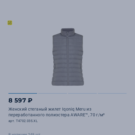
8 597 ₽
Женский стеганый жилет Iqoniq Meru из
переработанного полиэстера AWARE™, 70 г/м²
арт. T4702.035.XL
В наличии 249 шт.