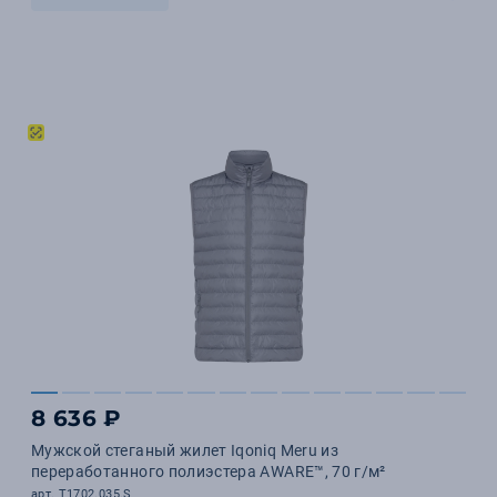
8 636 ₽
Мужской стеганый жилет Iqoniq Meru из
переработанного полиэстера AWARE™, 70 г/м²
арт. T1702.035.S