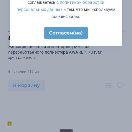
соглашаетесь с
политикой обработки
персональных данных
и тем, что мы используем
cookie-файлы.
Согласен(на)
8 597 ₽
Женский стеганый жилет Iqoniq Meru из
переработанного полиэстера AWARE™, 70 г/м²
арт. T4702.035.S
В наличии 412 шт.
В корзину