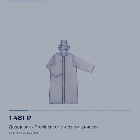
1 481 ₽
Дождевик «Providence» c чехлом, унисекс
арт. 1932047XS-S