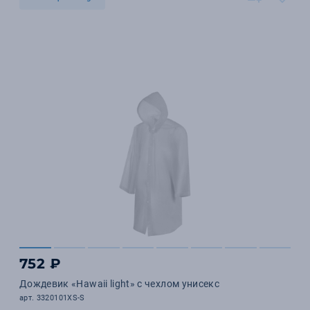
752 ₽
Дождевик «Hawaii light» c чехлом унисекс
арт. 3320101XS-S