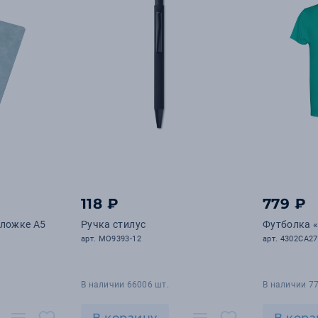
118 ₽
779 ₽
бложке А5
Ручка стилус
Футболка «E
арт. MO9393-12
арт. 4302CA27
В наличии 66006 шт.
В наличии 77
В корзину
В корз