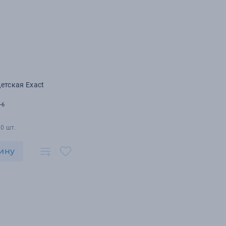
етская Exact
-6
0 шт.
ину