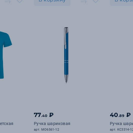
77
₽
40
₽
.40
.89
детская
Ручка шариковая
Ручка шар
арт. MO6561-12
арт. KC3314-1