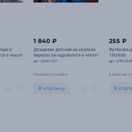
1 840 ₽
255 ₽
Парка"
Дождевик детский на кнопках
Футболка д
ся в чехол!
бирюза! Складывается в чехол!
150/kids
арт. hc0013.01
арт. 3783-22/5
Наличие уточняйте
В наличии 11
В корзину
В корз