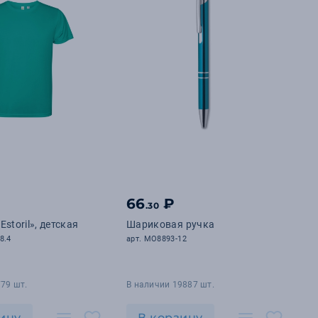
66
₽
.30
storil», детская
Шариковая ручка
8.4
арт. MO8893-12
79 шт.
В наличии 19887 шт.
ину
В корзину