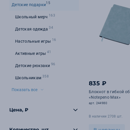
15
Детские подарки
163
Школьный мерч
34
Детская одежда
16
Настольные игры
41
Активные игры
96
Детские рюкзаки
358
Школьникам
835 ₽
Показать все
Блокнот в гибкой о
«Notepeno Max»
арт. 244980
Цена, ₽
В наличии 2708 шт.
Количество, шт
В корзину