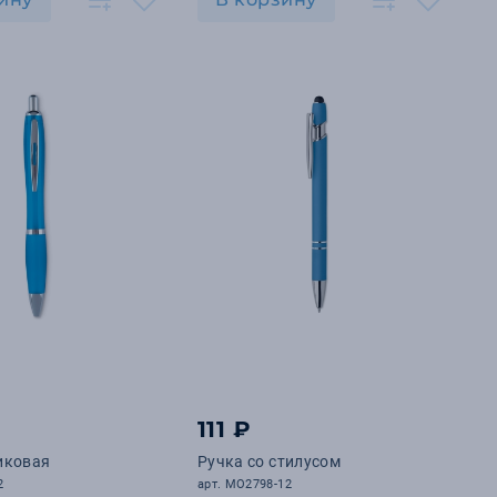
111 ₽
иковая
Ручка со стилусом
2
арт. MO2798-12