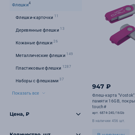
4
Флешки
11
Флешки-карточки
13
Деревянные флешки
26
Кожаные флешки
149
Металлические флешки
1287
Пластиковые флешки
37
Наборы с флешками
947 ₽
Показать все
Флеш-карта "Vostok"
памяти 16GB, покры
touch#
арт. 6874-24S/16Gb
Цена, ₽
В наличии 456 шт.
Количество, шт
В корзину