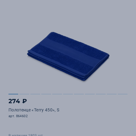
274 ₽
Полотенце «Terry 450», S
арт. 864602
В наличии 1803 шт.